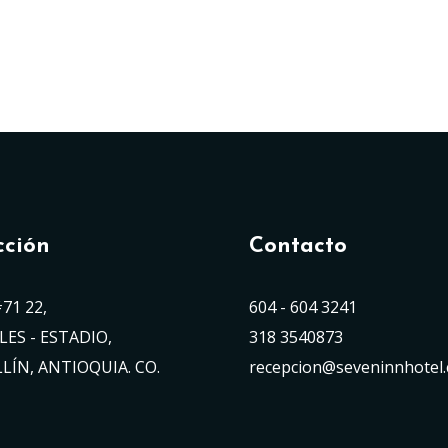
cción
Contacto
#71 22,
604 - 604 3241
LES - ESTADIO,
318 3540873
LÍN, ANTIOQUIA. CO.
recepcion@seveninnhotel