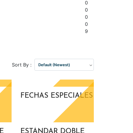
0
0
0
0
9
Sort By :
Default (Newest)
FECHAS ESPECIALES
E
ESTÁNDAR DOBLE