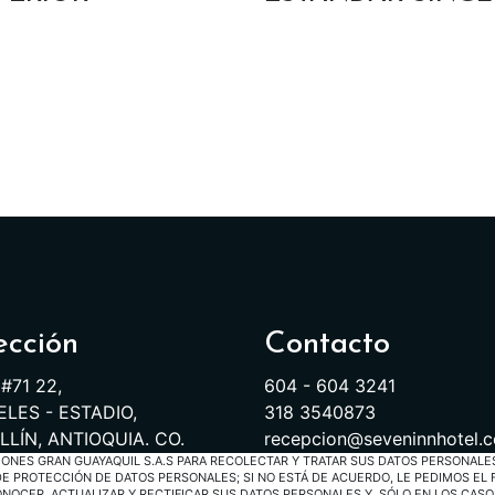
ección
Contacto
 #71 22,
604 - 604 3241
LES - ESTADIO,
318 3540873
LÍN, ANTIOQUIA. CO.
recepcion@seveninnhotel.
SIONES GRAN GUAYAQUIL S.A.S PARA RECOLECTAR Y TRATAR SUS DATOS PERSONALE
 PROTECCIÓN DE DATOS PERSONALES; SI NO ESTÁ DE ACUERDO, LE PEDIMOS EL 
NOCER, ACTUALIZAR Y RECTIFICAR SUS DATOS PERSONALES Y, SÓLO EN LOS CASO