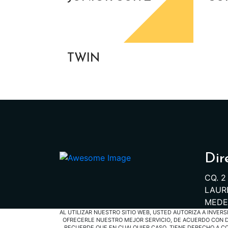
TWIN
Dir
CQ. 2
LAURE
MEDEL
AL UTILIZAR NUESTRO SITIO WEB, USTED AUTORIZA A INVER
OFRECERLE NUESTRO MEJOR SERVICIO, DE ACUERDO CON DE
RECUERDE QUE EN CUALQUIER CASO, TIENE DERECHO A CO