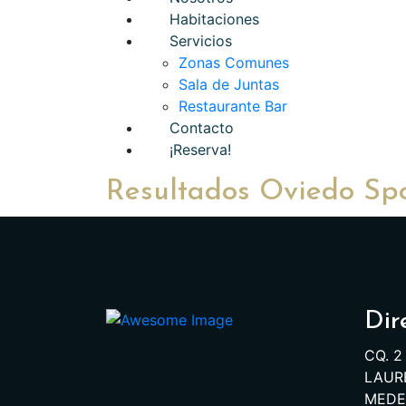
Habitaciones
Servicios
Zonas Comunes
Sala de Juntas
Restaurante Bar
Contacto
¡Reserva!
Resultados Oviedo Spo
Dir
CQ. 2
LAURE
MEDEL