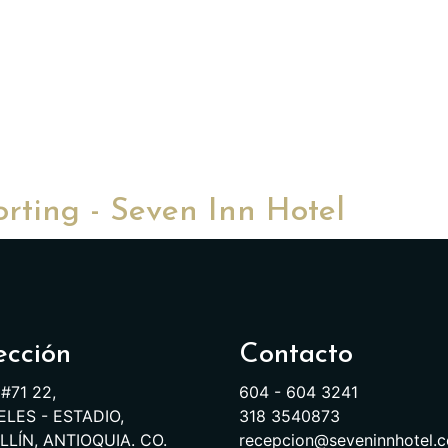
rting - Seven Inn Hotel
ección
Contacto
 #71 22,
604 - 604 3241
LES - ESTADIO,
318 3540873
LÍN, ANTIOQUIA. CO.
recepcion@seveninnhotel.