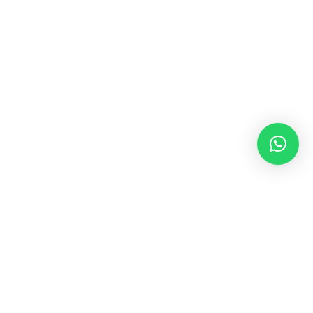
Dirección
CQ. 2 #71 22,
LAURELES - ESTADIO,
MEDELLÍN, ANTIOQUIA. CO.
Contacto