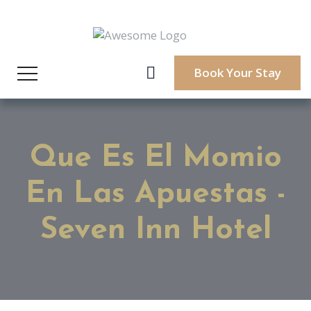
Book Your Stay
Que Es El Momio
En Las Apuestas -
Seven Inn Hotel