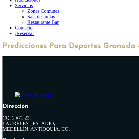
Servicios
Zonas Comunes
Sala de Juntas
Restaurante Bar
Contacto
¡Reserva!
Predicciones Para Deportes Granada 
Dirección
CQ. 2 #71 22,
LAURELES - ESTADIO,
MEDELLÍN, ANTIOQUIA. CO.