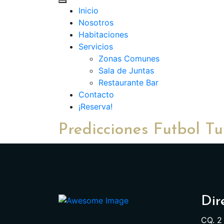
Inicio
Nosotros
Habitaciones
Servicios
Zonas Comunes
Sala de Juntas
Restaurante Bar
Contacto
¡Reserva!
Predicciones Futbol Tu
Dir
CQ. 2