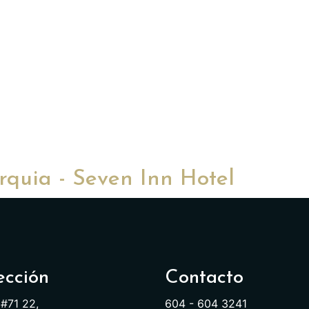
rquia - Seven Inn Hotel
ección
Contacto
 #71 22,
604 - 604 3241