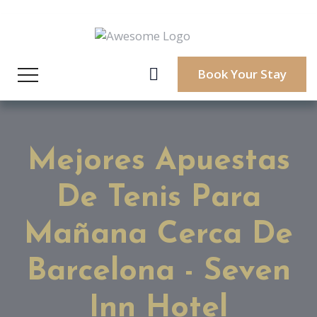
Book Your Stay
Mejores Apuestas
De Tenis Para
Mañana Cerca De
Barcelona - Seven
Inn Hotel