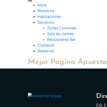
Inicio
Nosotros
Habitaciones
Servicios
Zonas Comunes
Sala de Juntas
Restaurante Bar
Contacto
¡Reserva!
Mejor Pagina Apuestas
Dir
CQ. 2