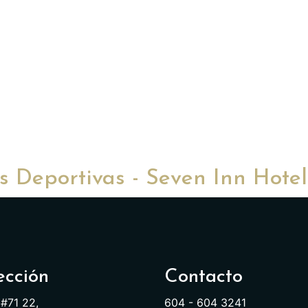
 Deportivas - Seven Inn Hotel
ección
Contacto
 #71 22,
604 - 604 3241