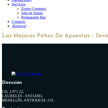
Servicios
Zonas Comunes
Sala de Juntas
Restaurante Bar
Contacto
¡Reserva!
Las Mejores Peñas De Apuestas - Seve
Dirección
CQ. 2 #71 22,
LAURELES - ESTADIO,
MEDELLÍN, ANTIOQUIA. CO.