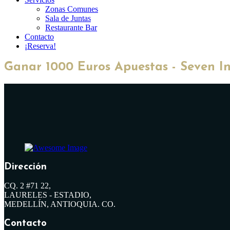
Zonas Comunes
Sala de Juntas
Restaurante Bar
Contacto
¡Reserva!
Ganar 1000 Euros Apuestas - Seven I
Dirección
CQ. 2 #71 22,
LAURELES - ESTADIO,
MEDELLÍN, ANTIOQUIA. CO.
Contacto