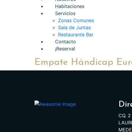
Habitaciones
Servicios
Zonas Comunes
Sala de Juntas
Restaurante Bar
Contacto
¡Reserva!
Empate Hándicap Euro
Dir
CQ. 2
LAURE
MEDEL