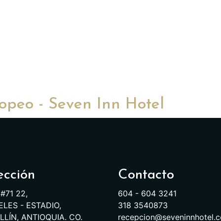
peo - Seven Inn Hotel
ección
Contacto
 #71 22,
604 - 604 3241
LES - ESTADIO,
318 3540873
LÍN, ANTIOQUIA. CO.
recepcion@seveninnhotel.