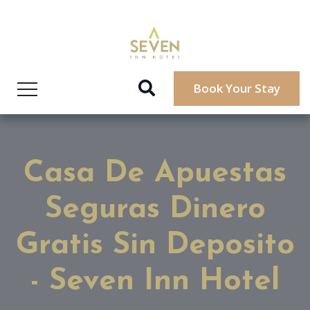
Book Your Stay
Casa De Apuestas
Seguras Dinero
Gratis Sin Deposito
- Seven Inn Hotel