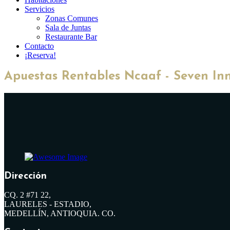
Servicios
Zonas Comunes
Sala de Juntas
Restaurante Bar
Contacto
¡Reserva!
Apuestas Rentables Ncaaf - Seven In
Dirección
CQ. 2 #71 22,
LAURELES - ESTADIO,
MEDELLÍN, ANTIOQUIA. CO.