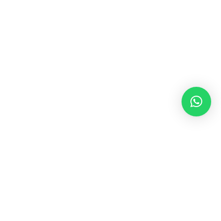
Dirección
CQ. 2 #71 22,
LAURELES - ESTADIO,
MEDELLÍN, ANTIOQUIA. CO.
Contacto