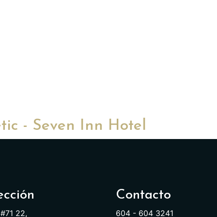
tic - Seven Inn Hotel
ección
Contacto
 #71 22,
604 - 604 3241