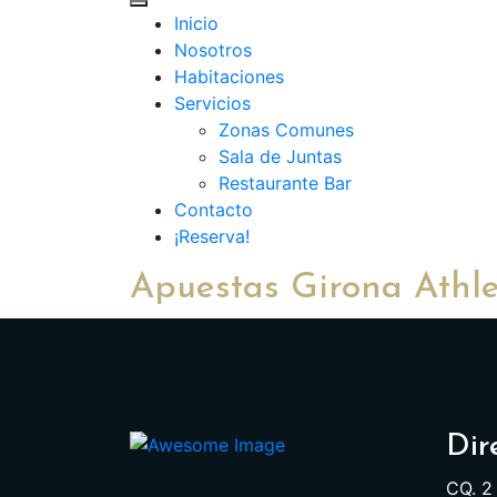
Inicio
Nosotros
Habitaciones
Servicios
Zonas Comunes
Sala de Juntas
Restaurante Bar
Contacto
¡Reserva!
Apuestas Girona Athle
Dir
CQ. 2