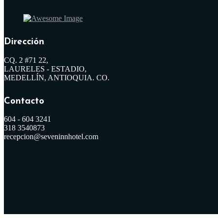
Dirección
CQ. 2 #71 22,
LAURELES - ESTADIO,
MEDELLÍN, ANTIOQUIA. CO.
Contacto
604 - 604 3241
318 3540873
recepcion@seveninnhotel.com