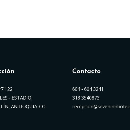
cción
Contacto
#71 22,
604 - 604 3241
LES - ESTADIO,
318 3540873
LÍN, ANTIOQUIA. CO.
recepcion@seveninnhotel